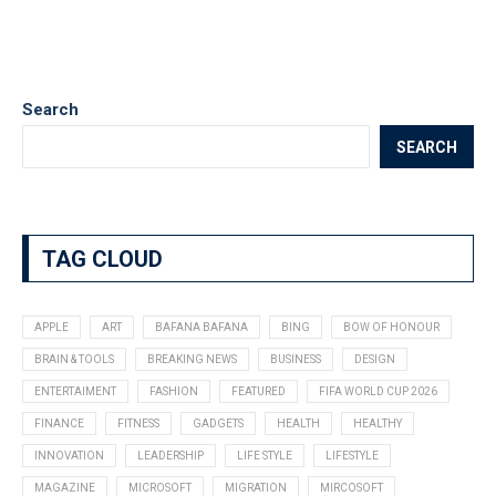
Search
SEARCH
TAG CLOUD
APPLE
ART
BAFANA BAFANA
BING
BOW OF HONOUR
BRAIN & TOOLS
BREAKING NEWS
BUSINESS
DESIGN
ENTERTAIMENT
FASHION
FEATURED
FIFA WORLD CUP 2026
FINANCE
FITNESS
GADGETS
HEALTH
HEALTHY
INNOVATION
LEADERSHIP
LIFE STYLE
LIFESTYLE
MAGAZINE
MICROSOFT
MIGRATION
MIRCOSOFT