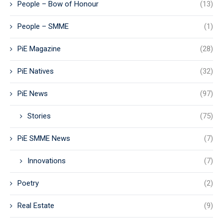
People – Bow of Honour
(13)
People – SMME
(1)
PiE Magazine
(28)
PiE Natives
(32)
PiE News
(97)
Stories
(75)
PiE SMME News
(7)
Innovations
(7)
Poetry
(2)
Real Estate
(9)