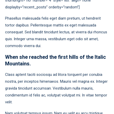
thumbright=”no” number=”4″ style=”list” align=”none”
displayby=”recent_posts” orderby=”random”]
Phasellus malesuada felis eget diam pretium, ut hendrerit
tortor dapibus. Pellentesque mattis ex eget malesuada
consequat. Sed blandit tincidunt lectus, at viverra dui rhoncus
quis. Integer urna massa, vestibulum eget odio sit amet,
commodo viverra dui.
When she reached the first hills of the Italic
Mountains.
Class aptent taciti sociosqu ad litora torquent per conubia
nostra, per inceptos himenaeos. Mauris vel magna ex. Integer
gravida tincidunt accumsan. Vestibulum nulla mauris,
condimentum id felis ac, volutpat volutpat mi. In vitae tempor
velit.
Nam volutpat tempus ipsum. Nam eu velit eu arcu tristique