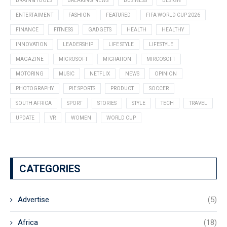
BRAIN & TOOLS
BREAKING NEWS
BUSINESS
DESIGN
ENTERTAIMENT
FASHION
FEATURED
FIFA WORLD CUP 2026
FINANCE
FITNESS
GADGETS
HEALTH
HEALTHY
INNOVATION
LEADERSHIP
LIFE STYLE
LIFESTYLE
MAGAZINE
MICROSOFT
MIGRATION
MIRCOSOFT
MOTORING
MUSIC
NETFLIX
NEWS
OPINION
PHOTOGRAPHY
PIE SPORTS
PRODUCT
SOCCER
SOUTH AFRICA
SPORT
STORIES
STYLE
TECH
TRAVEL
UPDATE
VR
WOMEN
WORLD CUP
CATEGORIES
Advertise
(5)
Africa
(18)