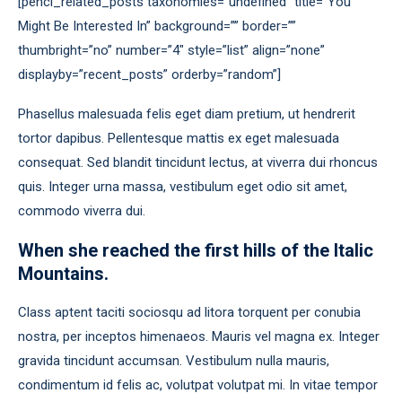
[penci_related_posts taxonomies=”undefined” title=”You
Might Be Interested In” background=”” border=””
thumbright=”no” number=”4″ style=”list” align=”none”
displayby=”recent_posts” orderby=”random”]
Phasellus malesuada felis eget diam pretium, ut hendrerit
tortor dapibus. Pellentesque mattis ex eget malesuada
consequat. Sed blandit tincidunt lectus, at viverra dui rhoncus
quis. Integer urna massa, vestibulum eget odio sit amet,
commodo viverra dui.
When she reached the first hills of the Italic
Mountains.
Class aptent taciti sociosqu ad litora torquent per conubia
nostra, per inceptos himenaeos. Mauris vel magna ex. Integer
gravida tincidunt accumsan. Vestibulum nulla mauris,
condimentum id felis ac, volutpat volutpat mi. In vitae tempor