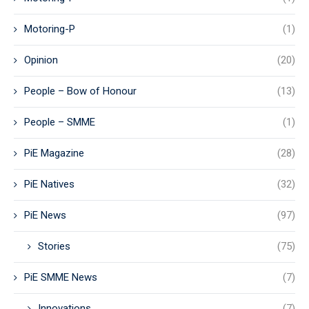
Motoring-P
(1)
Opinion
(20)
People – Bow of Honour
(13)
People – SMME
(1)
PiE Magazine
(28)
PiE Natives
(32)
PiE News
(97)
Stories
(75)
PiE SMME News
(7)
Innovations
(7)